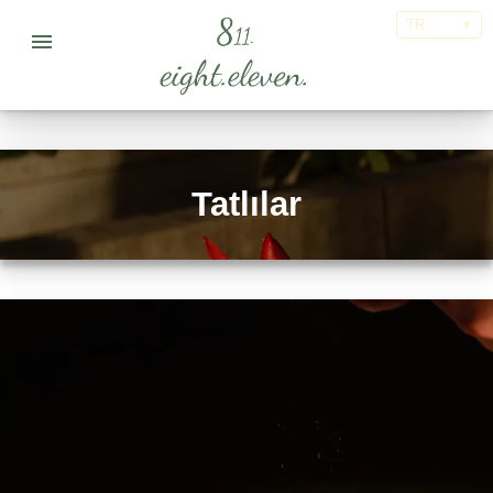
TR
▼
Tatlılar