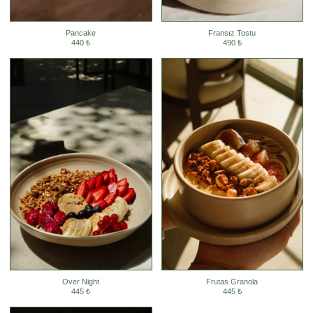
Pancake
Fransız Tostu
440 ₺
490 ₺
Over Night
Frutas Granola
445 ₺
445 ₺