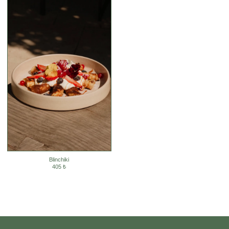
Blinchiki
405 ₺